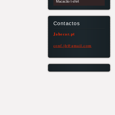
Macacão t-shirt
Contactos
Jahecar.pt
conf.jh@
gmail.co
m