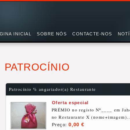
GINA INICIAL
SOBRE NÓS
CONTACTE-NOS
NOTÍ
PATROCÍNIO
Patrocínio % angariador(a) Restaurante
Oferta especial
PRÉMIO no registo Nº____ em Jahec
no Restaurante X (nome+imagem)..
0,00 €
Preço: