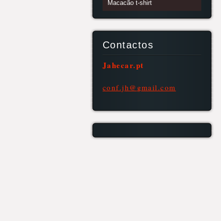
Macacão t-shirt
Contactos
Jahecar.pt
conf.jh@
gmail.co
m