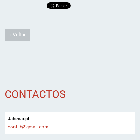
« Voltar
CONTACTOS
Jahecar.pt
conf.jh@
gmail.co
m