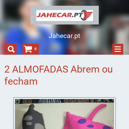
Jahecar.pt
0
2 ALMOFADAS Abrem ou
fecham