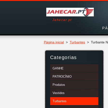
Jahecar.pt
PÁ
Página inicial
>
Turbantes
>
Turbante N
Categorias
GANHE
PATROCÍNIO
Produtos
Vestidos
Turbantes