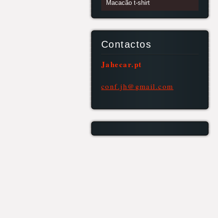
Macacão t-shirt
Contactos
Jahecar.pt
conf.jh@
gmail.co
m