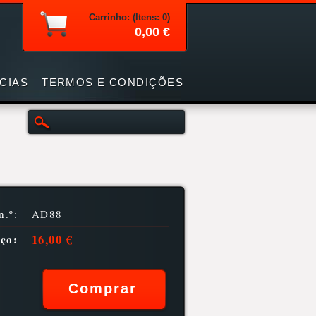
Carrinho: (Itens: 0)
0,00 €
CIAS
TERMOS E CONDIÇÕES
n.º:
AD88
16,00 €
ço: